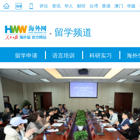
评论
资讯
华人
财经
台湾
香港
澳门
华媒
留学频道
留学申请
语言培训
科研实习
海外