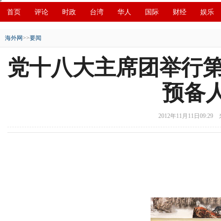
首页
评论
时政
台湾
华人
国际
财经
娱乐
创新
中原
招商
县域
环保
创投
成渝
移民
海外网
>>
要闻
党十八大主席团举行第
预备
2012年11月11日09:29