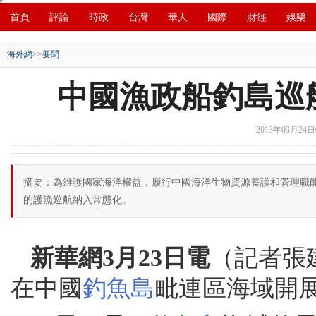
首頁
評論
時政
台灣
華人
國際
財經
娛樂
創新
中原
招商
縣域
環保
創投
成渝
移民
海外網
>>
要聞
中國漁政船釣島巡
2013年03月24日0
摘要：為維護國家海洋權益，履行中國海洋生物資源養護和管理職能
的護漁巡航納入常態化。
新華網3月23日電
（記者張建
在中國
釣魚島
毗連區海域開