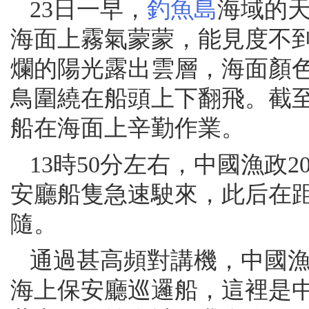
23日一早，
釣魚島
海域的
海面上霧氣蒙蒙，能見度不
爛的陽光露出雲層，海面顏
鳥圍繞在船頭上下翻飛。截
船在海面上辛勤作業。
13時50分左右，中國漁政
安廳船隻急速駛來，此后在距
隨。
通過甚高頻對講機，中國漁
海上保安廳巡邏船，這裡是中