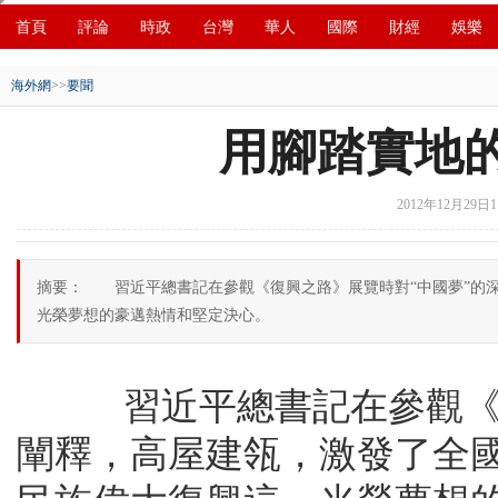
首頁
評論
時政
台灣
華人
國際
財經
娛樂
創新
中原
招商
縣域
環保
創投
成渝
移民
海外網
>>
要聞
用腳踏實地的
2012年12月29日11
摘要： 習近平總書記在參觀《復興之路》展覽時對“中國夢”的
光榮夢想的豪邁熱情和堅定決心。
習近平總書記在參觀《復
闡釋，高屋建瓴，激發了全